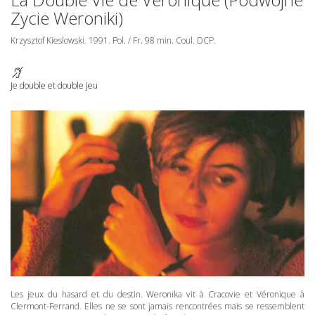
Zycie Weroniki)
Krzysztof Kieslowski. 1991. Pol. / Fr. 98 min. Coul.
DCP
.
Je double et double jeu
Les jeux du hasard et du destin. Weronika vit à Cracovie et Véronique à
Clermont-Ferrand. Elles ne se sont jamais rencontrées mais se ressemblent