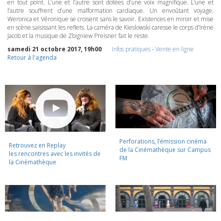
en tout point. L’une et l’autre sont dotées d’une voix magnifique. L’une et
l’autre souffrent d’une malformation cardiaque. Un envoûtant voyage.
Weronica et Véronique se croisent sans le savoir. Existences en miroir et mise
en scène saisissant les reflets. La caméra de Kieslowski caresse le corps d’Irène
Jacob et la musique de Zbigniew Preisner fait le reste.
samedi 21 octobre 2017, 19h00
Infos pratiques
-
Vente en ligne
Retour à l'agenda
Perforations, l’émission cinéma
Retrouvez en Replay
de la Cinémathèque sur Campus
les rencontres avec les invités de
FM
la Cinémathèque