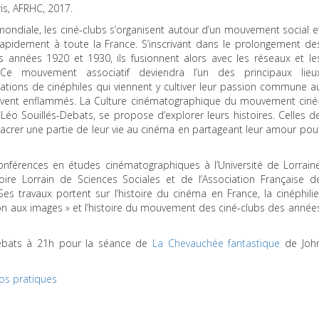
is,
AFRHC
, 2017.
ndiale, les ciné-clubs s’organisent autour d’un mouvement social e
rapidement à toute la France. S’inscrivant dans le prolongement de
s années 1920 et 1930, ils fusionnent alors avec les réseaux et le
 Ce mouvement associatif deviendra l’un des principaux lieu
tions de cinéphiles qui viennent y cultiver leur passion commune a
ouvent enflammés. La Culture cinématographique du mouvement ciné
éo Souillés-Debats, se propose d’explorer leurs histoires. Celles d
acrer une partie de leur vie au cinéma en partageant leur amour pou
onférences en études cinématographiques à l’Université de Lorrain
ire Lorrain de Sciences Sociales et de l’Association Française d
es travaux portent sur l’histoire du cinéma en France, la cinéphilie
on aux images » et l’histoire du mouvement des ciné-clubs des année
Debats à 21h pour la séance de
La Chevauchée fantastique
de Joh
fos pratiques