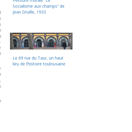
Peinture murale “Le
Socialisme aux champs” de
Jean Druille, 1933
t
s
s
x
u
-
e
r
Le 69 rue du Taur, un haut
lieu de l’histoire toulousaine
e
e
,
s
n