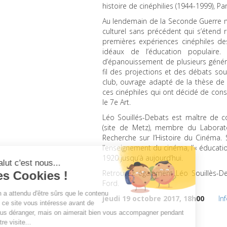
histoire de cinéphilies (1944-1999), Par
Au lendemain de la Seconde Guerre mo
culturel sans précédent qui s’étend 
premières expériences cinéphiles de
idéaux de l’éducation populaire.
d’épanouissement de plusieurs généra
fil des projections et des débats s
club, ouvrage adapté de la thèse de L
ces cinéphiles qui ont décidé de cons
le 7e Art.
Léo Souillés-Debats est maître de c
(site de Metz), membre du Laborato
Recherche sur l’Histoire du Cinéma. S
l’enseignement du cinéma, l’« éducati
1920 jusqu’à aujourd’hui.
Retrouvez également Léo Souillès-
Ford.
jeudi 19 octobre 2017, 18h00
In