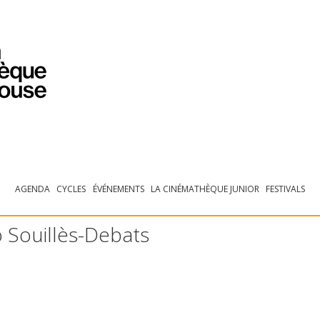
PROGRAMMATION
EXPOSITIONS
COLLECTIONS
COLLECTIONS EN LIGNE
BIBLIOTHÈQUE
ÉDUCATION
ESPACE PRO
AGENDA
CYCLES
ÉVÉNEMENTS
LA CINÉMATHÈQUE JUNIOR
FESTIVALS
 Souillès-Debats