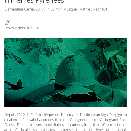
Clémentine Carrié. 2017. Fr. 52 min. Musique : Mathieu Régnault
Les collections à la une
Depuis 2012, la Cinémathèque de Toulouse et l’Institut Jean Vigo (Perpignan)
collaborent à la valorisation des films qui témoignent du passé du grand Sud-
Ouest. Films amateurs, publicitaires, documentaires, films d’entreprise et
actualités locales sont collectés, numérisés et mis en ligne sur le portail