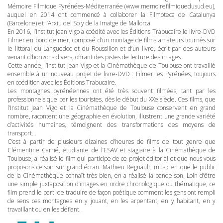
Mémoire Filmique Pyrénées-Méditerranée (www.memoirefilmiquedusud.eu),
auquel en 2014 ont commencé à collaborer la Filmoteca de Catalunya
(Barcelone) et l’Arxiu del So y de la Imatge de Mallorca.
En 2016, l’Institut Jean Vigo a coédité avec les Éditions Trabucaire le livre-
DVD
Filmer en bord de mer, composé d’un montage de films amateurs tournés sur
le littoral du Languedoc et du Roussillon et d’un livre, écrit par des auteurs
venant d’horizons divers, offrant des pistes de lecture des images.
Cette année, l’Institut Jean Vigo et la Cinémathèque de Toulouse ont travaillé
ensemble à un nouveau projet de livre-DVD : Filmer les Pyrénées, toujours
en coédition avec les Éditions Trabucaire.
Les montagnes pyrénéennes ont été très souvent filmées, tant par les
professionnels que par les touristes, dès le début du XXe siècle. Ces films, que
l’Institut Jean Vigo et la Cinémathèque de Toulouse conservent en grand
nombre, racontent une géographie en évolution, illustrent une grande variété
d’activités humaines, témoignent des transformations des moyens de
transport…
C’est à partir de plusieurs dizaines d’heures de films de tout genre que
Clémentine Carrié, étudiante de l’ESAV et stagiaire à la Cinémathèque de
Toulouse, a réalisé le film qui participe de ce projet éditorial et que nous vous
proposons ce soir sur grand écran. Mathieu Regnault, musicien que le public
de la Cinémathèque connaît très bien, en a réalisé la bande-son. Loin d’être
une simple juxtaposition d’images en ordre chronologique ou thématique, ce
film prend le parti de traduire de façon poétique comment les gens ont rempli
de sens ces montagnes en y jouant, en les arpentant, en y habitant, en y
travaillant ou en les défiant.