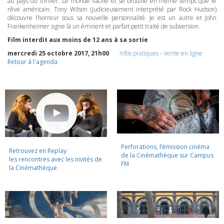
au pays du thriller. Le monde vacille et se brouille en même temps que le
rêve américain. Tony Wilson (judicieusement interprété par Rock Hudson)
découvre l’horreur sous sa nouvelle personnalité. Je est un autre et John
Frankenheimer signe là un éminent et parfait petit traité de subversion.
Film interdit aux moins de 12 ans à sa sortie
mercredi 25 octobre 2017, 21h00
Infos pratiques
-
Vente en ligne
Retour à l'agenda
Perforations, l’émission cinéma
Retrouvez en Replay
de la Cinémathèque sur Campus
les rencontres avec les invités de
FM
la Cinémathèque