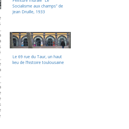
Peinture murale “Le
Socialisme aux champs” de
Jean Druille, 1933
e
s
,
a
a
s
é
Le 69 rue du Taur, un haut
,
lieu de l’histoire toulousaine
e
a
,
,
a
e
e
s
e
e