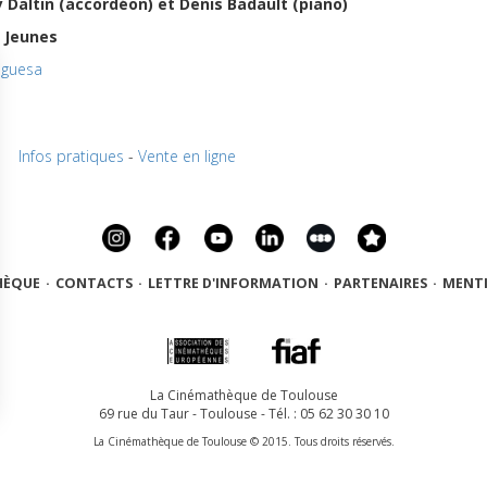
altin (accordéon) et Denis Badault (piano)
y Jeunes
uguesa
Infos pratiques
-
Vente en ligne
HÈQUE
·
CONTACTS
·
LETTRE D'INFORMATION
·
PARTENAIRES
·
MENTI
La Cinémathèque de Toulouse
69 rue du Taur - Toulouse - Tél. : 05 62 30 30 10
La Cinémathèque de Toulouse © 2015. Tous droits réservés.