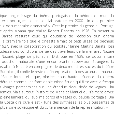
ntique long métrage du cinéma portugais de la période du muet. L
mateca portuguesa dans son laboratoire en 2000. Un des premier
d’un « documentaire dramatisé ». C’est le premier du genre au Portugal
 après Moana que réalise Robert Flaherty en 1926. En posant s
Barros rassurait ceux qui doutaient de l’éclosion d’un ciném
 la première fois que le cinéaste filmait ce petit village de pêcheur
1927, avec la collaboration du sculpteur Jaime Martins Barata, Jos
rudesse des conditions de vie des travailleurs de la mer avec Nazaré
 : Nazaré, plage de pêcheurs). Distribué en 1929, ce documentair
 production nationale d’une encombrante supervision étrangère. L
nstallait à Nazaré en compagnie de deux monstres sacrés du théâtre
ur place, il confie le reste de l’interprétation à des acteurs amateurs
éfiante force tellurique, placées sous haute influence du ciném
 déroule comme une formidable ethno fiction qui flirte avec la fresqu
s visages parcheminés sur une étendue d’eau ridée de vagues. Un
nemies. Mais surtout, l’histoire de Maria et Manuel qui s’aiment enver
de pleine lumière, qui sublime corps et visages du peuple portugais. Un
 Costa dira qu’elle est « l’une des synthèses les plus puissantes d
tualisme soviétique et du culte américain de la représentation. »