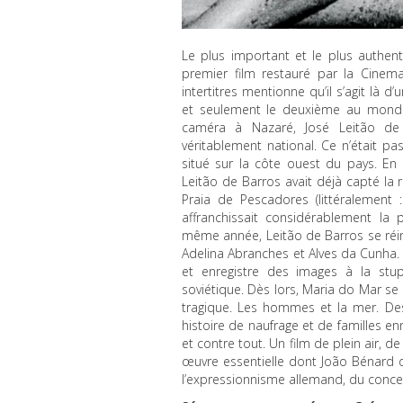
Le plus important et le plus authe
premier film restauré par la Cine
intertitres mentionne qu’il s’agit là 
et seulement le deuxième au monde
caméra à Nazaré, José Leitão de 
véritablement national. Ce n’était pas
situé sur la côte ouest du pays. En 
Leitão de Barros avait déjà capté la 
Praia de Pescadores (littéralement
affranchissait considérablement la
même année, Leitão de Barros se réi
Adelina Abranches et Alves da Cunha. S
et enregistre des images à la stup
soviétique. Dès lors, Maria do Mar se
tragique. Les hommes et la mer. De
histoire de naufrage et de familles en
et contre tout. Un film de plein air, 
œuvre essentielle dont João Bénard da
l’expressionnisme allemand, du concep