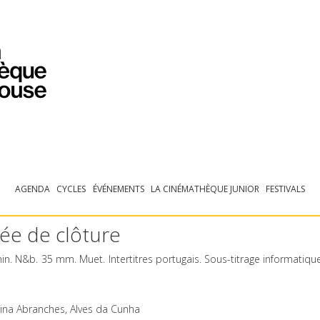
PROGRAMMATION
EXPOSITIONS
COLLECTIONS
COLLECTIONS EN LIGNE
BIBLIOTHÈQUE
ÉDUCATION
ESPACE PRO
AGENDA
CYCLES
ÉVÉNEMENTS
LA CINÉMATHÈQUE JUNIOR
FESTIVALS
rée de clôture
in. N&b. 35 mm. Muet. Intertitres portugais. Sous-titrage informatiqu
elina Abranches, Alves da Cunha