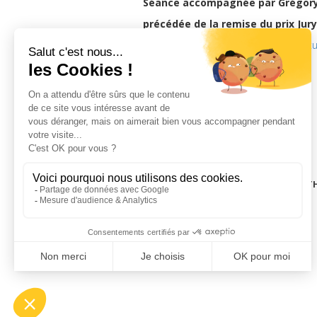
Séance accompagnée par Grégory D
précédée de la remise du prix Jur
Un film choisi par la
Cinemateca Port
samedi 11 novembre 2017, 21h30
LA CINÉMAT