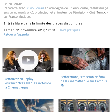
Bruno Coulais
Rencontre avec
Bruno Coulais
en compagnie de Thierry Jousse, réalisateur (Je
suis un no man’s land), producteur et animateur de l’émission « Ciné Tempo »
sur France Musique.
Entrée libre dans la limite des places disponibles
samedi 11 novembre 2017, 17h30
Infos pratiques
Retour à l'agenda
Perforations, l’émission cinéma
Retrouvez en Replay
de la Cinémathèque sur Campus
les rencontres avec les invités de
FM
la Cinémathèque