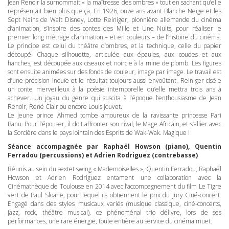
Jean Renoir la surnommait « la maîtresse des ombres » tout en sachant qu’elle
représentait bien plus que ça. En 1926, onze ans avant Blanche Neige et les
Sept Nains de Walt Disney, Lotte Reiniger, pionnière allemande du cinéma
d’animation, s’inspire des contes des Mille et Une Nuits, pour réaliser le
premier long métrage d’animation – et en couleurs – de l’histoire du cinéma.
Le principe est celui du théâtre d’ombres, et la technique, celle du papier
découpé. Chaque silhouette, articulée aux épaules, aux coudes et aux
hanches, est découpée aux ciseaux et noircie à la mine de plomb. Les figures
sont ensuite animées sur des fonds de couleur, image par image. Le travail est
d’une précision inouïe et le résultat toujours aussi envoûtant. Reiniger cisèle
un conte merveilleux à la poésie intemporelle qu’elle mettra trois ans à
achever. Un joyau du genre qui suscita à l’époque l’enthousiasme de Jean
Renoir, René Clair ou encore Louis Jouvet.
Le jeune prince Ahmed tombe amoureux de la ravissante princesse Pari
Banu. Pour l’épouser, il doit affronter son rival, le Mage Africain, et s’allier avec
la Sorcière dans le pays lointain des Esprits de Wak-Wak. Magique !
Séance accompagnée par Raphaël Howson (piano), Quentin
Ferradou (percussions) et Adrien Rodriguez (contrebasse)
Réunis au sein du sextet swing « Mademoiselles », Quentin Ferradou, Raphaël
Howson et Adrien Rodriguez entament une collaboration avec la
Cinémathèque de Toulouse en 2014 avec l’accompagnement du film Le Tigre
vert de Paul Sloane, pour lequel ils obtiennent le prix du Jury Ciné-concert.
Engagé dans des styles musicaux variés (musique classique, ciné-concerts,
jazz, rock, théâtre musical), ce phénoménal trio délivre, lors de ses
performances, une rare énergie, toute entière au service du cinéma muet.