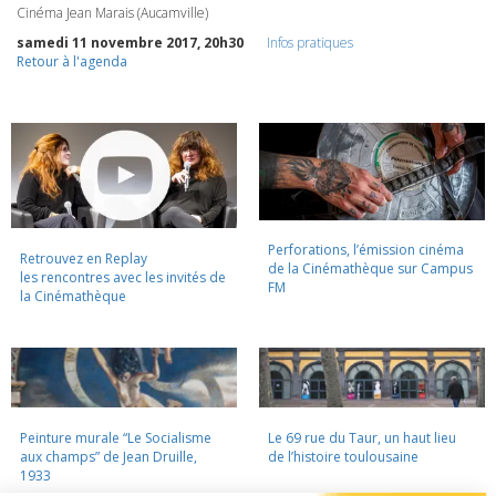
Cinéma Jean Marais (Aucamville)
samedi 11 novembre 2017, 20h30
Infos pratiques
Retour à l'agenda
Perforations, l’émission cinéma
Retrouvez en Replay
de la Cinémathèque sur Campus
les rencontres avec les invités de
FM
la Cinémathèque
Peinture murale “Le Socialisme
Le 69 rue du Taur, un haut lieu
aux champs” de Jean Druille,
de l’histoire toulousaine
1933