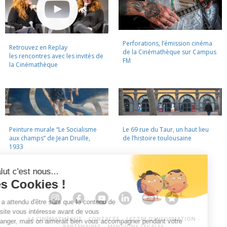
Perforations, l’émission cinéma
Retrouvez en Replay
de la Cinémathèque sur Campus
les rencontres avec les invités de
FM
la Cinémathèque
Peinture murale “Le Socialisme
Le 69 rue du Taur, un haut lieu
aux champs” de Jean Druille,
de l’histoire toulousaine
1933
LA CINÉMATHÈQUE
·
CONTACTS
·
LETTRE D'INFORMATION
·
PARTENAIRES
·
MENTIONS LÉGALES