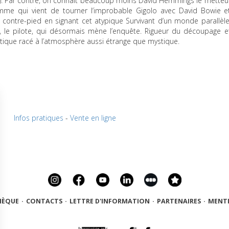
p). Par contre, on connaît beaucoup moins David Hemmings le metteu
omme qui vient de tourner l’improbable Gigolo avec David Bowie e
contre-pied en signant cet atypique Survivant d’un monde parallèle
t, le pilote, qui désormais mène l’enquête. Rigueur du découpage e
stique racé à l’atmosphère aussi étrange que mystique.
0
Infos pratiques
-
Vente en ligne
HÈQUE
·
CONTACTS
·
LETTRE D'INFORMATION
·
PARTENAIRES
·
MENTI