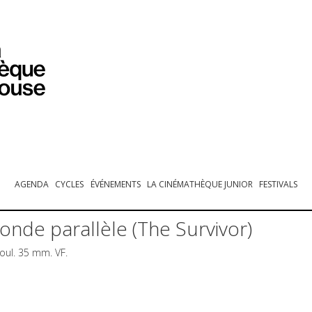
PROGRAMMATION
EXPOSITIONS
COLLECTIONS
COLLECTIONS EN LIGNE
BIBLIOTHÈQUE
ÉDUCATION
ESPACE PRO
AGENDA
CYCLES
ÉVÉNEMENTS
LA CINÉMATHÈQUE JUNIOR
FESTIVALS
onde parallèle (The Survivor)
oul. 35 mm. VF.