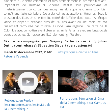
pionnière du cinéma colombien et très probablement le premier film anti-
impérialiste de l’histoire du cinéma. Réalisé sous pseudonyme et
mystérieusement conçu par des anonymes alors que le cinéma colombien
connaît une faste période grâce à d’anodines adaptations littéraires. Sous la
pression des États-Unis, le film fut retiré de l’affiche dans toute l’Amérique
latine et disparut pendant près de 50 ans avant qu’une copie ne soit
finalement retrouvée par miracle. L’Oncle Sam regarde une carte de la
Colombie avec convoitise avant d’en arracher le Panama avec ses longs doigts
dorés et crochus. Garras de oro, littéralement : griffes d’or.
Séance accompagnée par Grégory Daltin (accordéon), Julien
Duthu (contrebasse), Sébastien Gisbert (percussions)
mardi 05 décembre 2017, 21h00
Infos pratiques
-
Vente en ligne
Retour à l'agenda
Perforations, l’émission cinéma
Retrouvez en Replay
de la Cinémathèque sur Campus
les rencontres avec les invités de
FM
la Cinémathèque