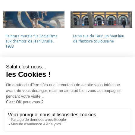
Peinture murale “Le Socialisme
Le 69 rue du Taur, un haut lieu
aux champs” de Jean Druille,
de l’histoire toulousaine
1933
LA CINÉMATHÈQUE
·
CONTACTS
·
LETTRE D'INFORMATION
·
PARTENAIRES
·
MENTIONS LÉGALES
La Cinémathèque de Toulouse
69 rue du Taur - Toulouse - Tél. : 05 62 30 30 10