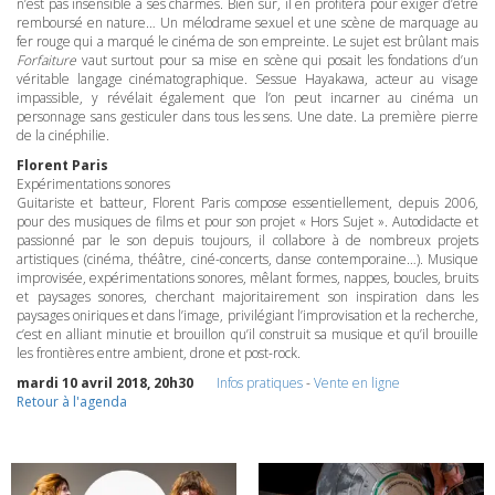
n’est pas insensible à ses charmes. Bien sûr, il en profitera pour exiger d’être
remboursé en nature… Un mélodrame sexuel et une scène de marquage au
fer rouge qui a marqué le cinéma de son empreinte. Le sujet est brûlant mais
Forfaiture
vaut surtout pour sa mise en scène qui posait les fondations d’un
véritable langage cinématographique. Sessue Hayakawa, acteur au visage
impassible, y révélait également que l’on peut incarner au cinéma un
personnage sans gesticuler dans tous les sens. Une date. La première pierre
de la cinéphilie.
Florent Paris
Expérimentations sonores
Guitariste et batteur, Florent Paris compose essentiellement, depuis 2006,
pour des musiques de films et pour son projet « Hors Sujet ». Autodidacte et
passionné par le son depuis toujours, il collabore à de nombreux projets
artistiques (cinéma, théâtre, ciné-concerts, danse contemporaine…). Musique
improvisée, expérimentations sonores, mêlant formes, nappes, boucles, bruits
et paysages sonores, cherchant majoritairement son inspiration dans les
paysages oniriques et dans l’image, privilégiant l’improvisation et la recherche,
c’est en alliant minutie et brouillon qu’il construit sa musique et qu’il brouille
les frontières entre ambient, drone et post-rock.
mardi 10 avril 2018, 20h30
Infos pratiques
-
Vente en ligne
Retour à l'agenda