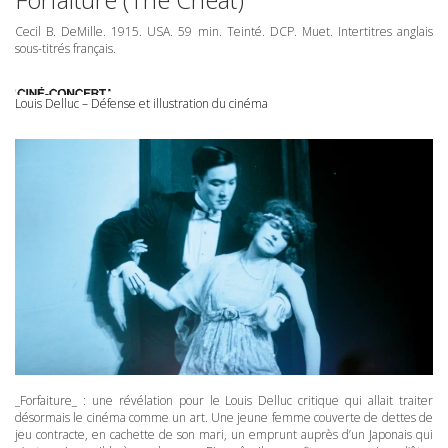
Cecil B. DeMille. 1915.
USA
. 59 min. Teinté.
DCP
. Muet. Intertitres anglais
sous-titrés français.
Louis Delluc – Défense et illustration du cinéma
_Forfaiture_ : une révélation pour le Louis Delluc critique qui allait traiter
désormais le cinéma comme un art. Une jeune femme couverte de dettes de
jeu contracte, en cachette de son mari, un emprunt auprès d’un Japonais qui