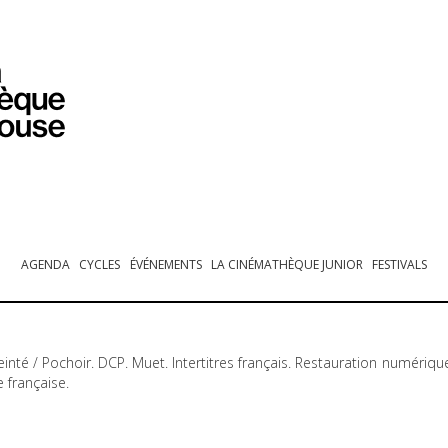
PROGRAMMATION
EXPOSITIONS
COLLECTIONS
COLLECTIONS EN LIGNE
BIBLIOTHÈQUE
ÉDUCATION
ESPACE PRO
AGENDA
CYCLES
ÉVÉNEMENTS
LA CINÉMATHÈQUE JUNIOR
FESTIVALS
einté / Pochoir.
DCP
. Muet. Intertitres français. Restauration numériqu
 française.