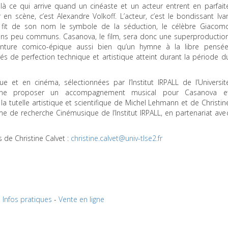
oilà ce qui arrive quand un cinéaste et un acteur entrent en parfait
en scène, c’est Alexandre Volkoff. L’acteur, c’est le bondissant Iva
i fit de son nom le symbole de la séduction, le célèbre Giacom
s peu communs. Casanova, le film, sera donc une superproductio
venture comico-épique aussi bien qu’un hymne à la libre pensée
s de perfection technique et artistique atteint durant la période d
e et en cinéma, sélectionnées par l’Institut
IRPALL
de l’Universit
cune proposer un accompagnement musical pour Casanova e
la tutelle artistique et scientifique de Michel Lehmann et de Christin
e de recherche Cinémusique de l’Institut
IRPALL
, en partenariat ave
 de Christine Calvet :
christine.calvet@univ-tlse2.fr
Infos pratiques
-
Vente en ligne