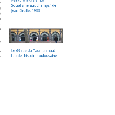
Peinture murale “Le
e
Socialisme aux champs” de
n
Jean Druille, 1933
o
n
.
u
é
t
Le 69 rue du Taur, un haut
e
lieu de l’histoire toulousaine
c