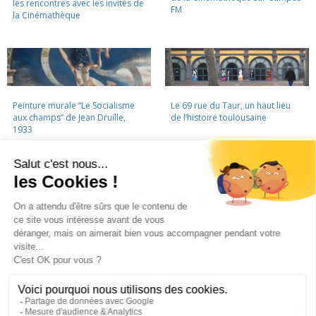
les rencontres avec les invités de
FM
la Cinémathèque
Peinture murale “Le Socialisme
Le 69 rue du Taur, un haut lieu
aux champs” de Jean Druille,
de l’histoire toulousaine
1933
LA CINÉMATHÈQUE
·
CONTACTS
·
LETTRE D'INFORMATION
·
PARTENAIRES
·
MENTIONS LÉGALES
La Cinémathèque de Toulouse