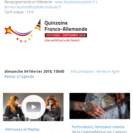
Renseignements et billetterie :
www.theatreducapitole.fr
/
service.location@capitole.toulouse.fr
Tarif unique : 15 €
dimanche 04 février 2018, 15h00
Infos pratiques
-
Vente en ligne
Retour à l'agenda
Perforations, l’émission cinéma
Retrouvez en Replay
de la Cinémathèque sur Campus