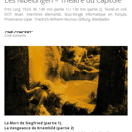
Fritz Lang. 1924. All. 149 min (partie 1) / 130 min (partie 2). Teinté et viré.
DCP
. Muet. Intertitres allemands. Sous-titrage informatique en français.
Provenance copie : Friedrich-Wilhelm-Murnau-Stiftung, Wiesbaden
Ciné-concerts
La Mort de Siegfried (partie 1),
La Vengeance de Kriemhild (partie 2)