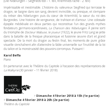
(Die Nibelungen – Siegfrieds tod – 1. teil, Kriemhilds rache - 2. teil)
Impérissable et inestimable. L’histoire du valeureux Siegfried qui terrasse le
dragon, se baigne dans son sang, devient invincible, ou presque, et s’empare
du trésor des Nibelungen puis du cœur de Kriemhild, la sœur du roi des
Burgondes. Une histoire de vengeance, de trahison et d’amour. Une colossale
épopée médiévale en deux parties qui reconstitue l’un des grands mythes
fondateurs germano-scandinaves,
La Chanson des Nibelungen
. À peine sorti
du triomphe de
Docteur Mabuse, le joueur
(1922), le jeune Fritz Lang se jette
dans la bataille de la fresque pharaonique et fusionne œuvre d’art et grand
spectacle. De la mort du dragon au festin final, les moments de pure grâce
visuelle s’enchaînent afin d’atteindre la fable universelle sur l’inutilité de la loi
du talion et la monstruosité des pouvoirs corrompus. Puissant !
Karol Beffa
Piano
En partenariat avec le Théâtre du Capitole à l’occasion des représentations de
La Walkyrie
(30 janvier – 11 février 2018)
>
Dimanche 4 février 2018 à 15h (1e partie)
>
Dimanche 4 février 2018 à 20h (2e partie)
Théâtre du Capitole