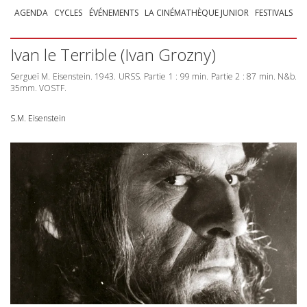
AGENDA
CYCLES
ÉVÉNEMENTS
LA CINÉMATHÈQUE JUNIOR
FESTIVALS
Ivan le Terrible (Ivan Grozny)
Sergueï M. Eisenstein. 1943.
URSS
. Partie 1 : 99 min. Partie 2 : 87 min. N&b.
35mm.
VOSTF
.
S.M. Eisenstein