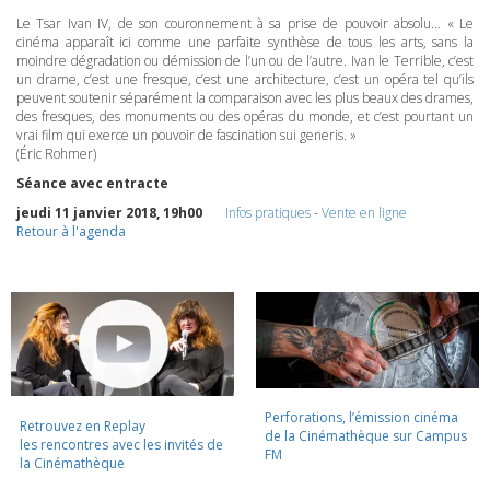
Le Tsar Ivan IV, de son couronnement à sa prise de pouvoir absolu… « Le
cinéma apparaît ici comme une parfaite synthèse de tous les arts, sans la
moindre dégradation ou démission de l’un ou de l’autre. Ivan le Terrible, c’est
un drame, c’est une fresque, c’est une architecture, c’est un opéra tel qu’ils
peuvent soutenir séparément la comparaison avec les plus beaux des drames,
des fresques, des monuments ou des opéras du monde, et c’est pourtant un
vrai film qui exerce un pouvoir de fascination sui generis. »
(Éric Rohmer)
Séance avec entracte
jeudi 11 janvier 2018, 19h00
Infos pratiques
-
Vente en ligne
Retour à l'agenda
Perforations, l’émission cinéma
Retrouvez en Replay
de la Cinémathèque sur Campus
les rencontres avec les invités de
FM
la Cinémathèque