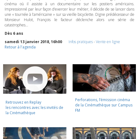
cinéma où il assiste à un documentaire sur les postiers américains.
Impressionné par leur façon d’exercer leur métier, il décide de se lancer dans
une « tournée à l’américaine » sur sa vieille bicyclette. Digne prédécesseur de
Monsieur Hulot, François le facteur déclenche alors une série de
catastrophes…
Dès 6 ans
samedi 13 janvier 2018, 16h00
Infos pratiques
-
Vente en ligne
Retour à l'agenda
Perforations, l’émission cinéma
Retrouvez en Replay
de la Cinémathèque sur Campus
les rencontres avec les invités de
FM
la Cinémathèque