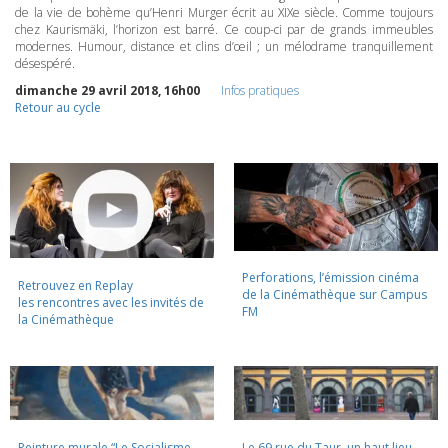
de la vie de bohème qu’Henri Murger écrit au XIXe siècle. Comme toujours
chez Kaurismäki, l’horizon est barré. Ce coup-ci par de grands immeubles
modernes. Humour, distance et clins d’œil ; un mélodrame tranquillement
désespéré.
dimanche 29 avril 2018, 16h00
Infos pratiques
Retour au cycle
Perforations, l’émission cinéma
Retrouvez en Replay
de la Cinémathèque sur Campus
les rencontres avec les invités de
FM
la Cinémathèque
Peinture murale “Le Socialisme
Le 69 rue du Taur, un haut lieu