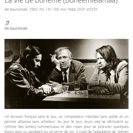
Aki Kaurismäki. 1992. Fin. / Fr. 100 min. N&b.
DCP
.
VOSTF
.
Aki Kaurismäki
Un écrivain français sans le sou, un compositeur irlandais sans public et un
peintre albanais sans acheteur. Au jour le jour, leurs vies se déroulent au
rythme des échecs commerciaux et des ruses pour se procurer quelques
francs pour un sandwich ou un verre de vin. Il s’agit de l’adaptation de Scènes