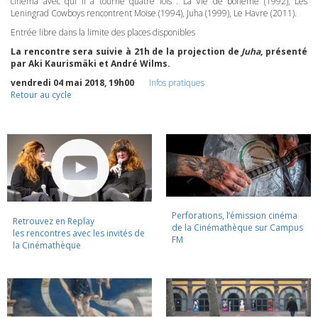
cinéma avec qui il a tourné quatre fois : La Vie de bohème (1992), Les
Leningrad Cowboys rencontrent Moïse (1994), Juha (1999), Le Havre (2011).
Entrée libre dans la limite des places disponibles
La rencontre sera suivie à 21h de la projection de
Juha
, présenté
par Aki Kaurismäki et André Wilms.
vendredi 04 mai 2018, 19h00
Infos pratiques
Retour au cycle
Perforations, l’émission cinéma
Retrouvez en Replay
de la Cinémathèque sur Campus
les rencontres avec les invités de
FM
la Cinémathèque