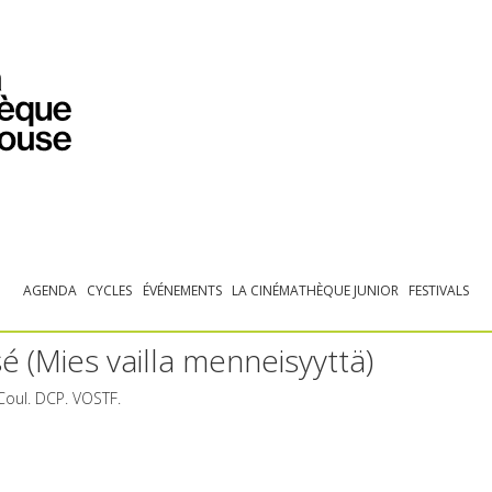
PROGRAMMATION
EXPOSITIONS
COLLECTIONS
COLLECTIONS EN LIGNE
BIBLIOTHÈQUE
ÉDUCATION
ESPACE PRO
AGENDA
CYCLES
ÉVÉNEMENTS
LA CINÉMATHÈQUE JUNIOR
FESTIVALS
 (Mies vailla menneisyyttä)
 Coul.
DCP
.
VOSTF
.