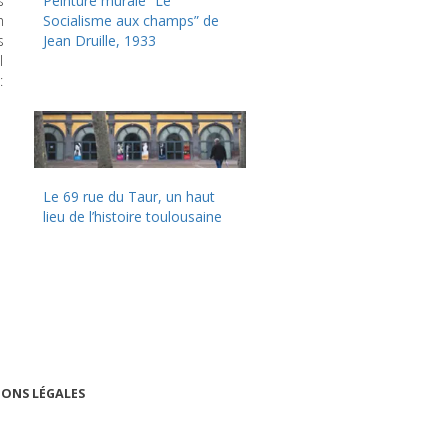
s
Peinture murale “Le
n
Socialisme aux champs” de
s
Jean Druille, 1933
l
:
Le 69 rue du Taur, un haut
lieu de l’histoire toulousaine
ONS LÉGALES