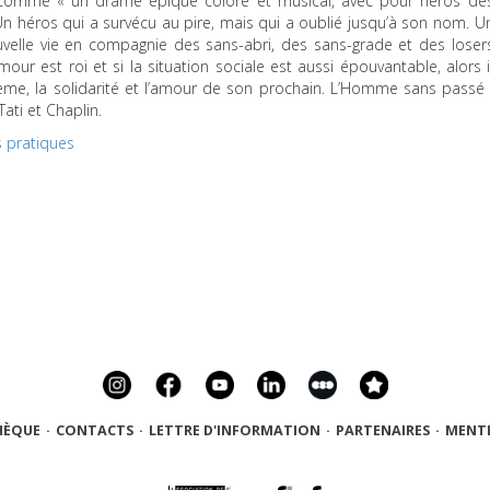
 comme « un drame épique coloré et musical, avec pour héros de
Un héros qui a survécu au pire, mais qui a oublié jusqu’à son nom. U
lle vie en compagnie des sans-abri, des sans-grade et des loser
mour est roi et si la situation sociale est aussi épouvantable, alors i
tème, la solidarité et l’amour de son prochain. L’Homme sans passé 
Tati et Chaplin.
s pratiques
HÈQUE
·
CONTACTS
·
LETTRE D'INFORMATION
·
PARTENAIRES
·
MENTI