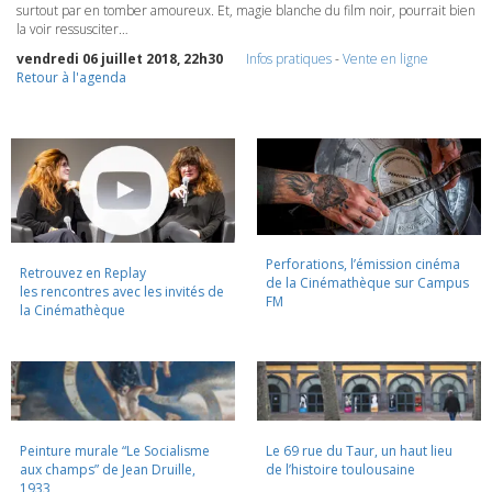
surtout par en tomber amoureux. Et, magie blanche du film noir, pourrait bien
la voir ressusciter…
vendredi 06 juillet 2018, 22h30
Infos pratiques
-
Vente en ligne
Retour à l'agenda
Perforations, l’émission cinéma
Retrouvez en Replay
de la Cinémathèque sur Campus
les rencontres avec les invités de
FM
la Cinémathèque
Peinture murale “Le Socialisme
Le 69 rue du Taur, un haut lieu
aux champs” de Jean Druille,
de l’histoire toulousaine
1933