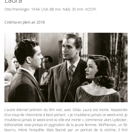
Otto Preminger. 1944.
USA
. 88 min. N&b. 35 mm.
VOSTF
.
Cinéma en plein air 2018
L’autre éternel prénom du film noir, avec Gilda. Laura est morte. Assassinée
d’un coup de chevrotine à bout portant. « Je n’oublierai jamais ce week-end. Je
n’oublierai jamais le week-end où elle est morte », commence alors Lydecker,
éditorialiste new-yorkais et pygmalion de la jeune femme. McPherson, un flic
bourru, mène l’enquête. Mais fasciné par un portrait de la victime, il finit