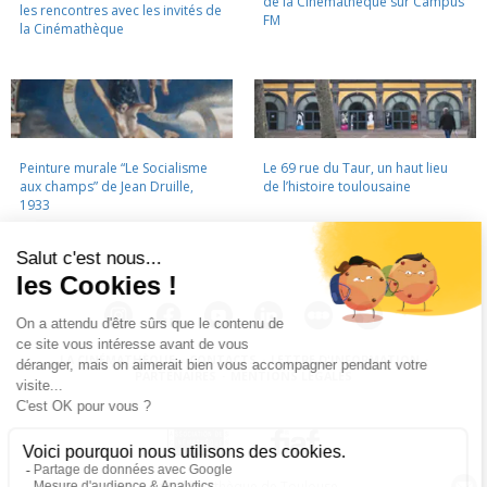
de la Cinémathèque sur Campus
les rencontres avec les invités de
FM
la Cinémathèque
Peinture murale “Le Socialisme
Le 69 rue du Taur, un haut lieu
aux champs” de Jean Druille,
de l’histoire toulousaine
1933
LA CINÉMATHÈQUE
·
CONTACTS
·
LETTRE D'INFORMATION
·
PARTENAIRES
·
MENTIONS LÉGALES
La Cinémathèque de Toulouse