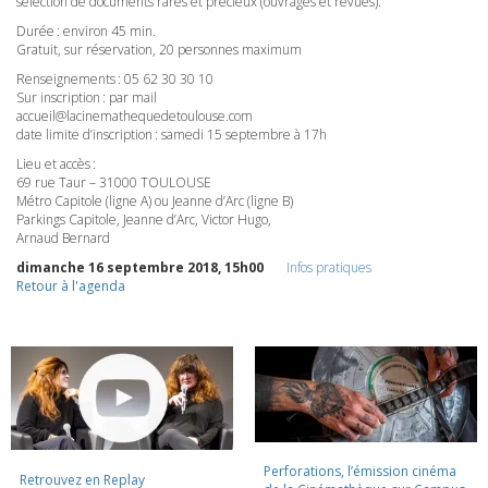
sélection de documents rares et précieux (ouvrages et revues).
Durée : environ 45 min.
Gratuit, sur réservation, 20 personnes maximum
Renseignements : 05 62 30 30 10
Sur inscription : par mail
accueil@lacinemathequedetoulouse.com
date limite d’inscription : samedi 15 septembre à 17h
Lieu et accès :
69 rue Taur – 31000
TOULOUSE
Métro Capitole (ligne A) ou Jeanne d’Arc (ligne B)
Parkings Capitole, Jeanne d’Arc, Victor Hugo,
Arnaud Bernard
dimanche 16 septembre 2018, 15h00
Infos pratiques
Retour à l'agenda
Perforations, l’émission cinéma
Retrouvez en Replay