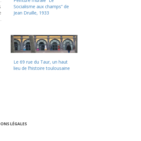
.
Peinture murale “Le
s
Socialisme aux champs” de
e
Jean Druille, 1933
.
Le 69 rue du Taur, un haut
lieu de l’histoire toulousaine
ONS LÉGALES