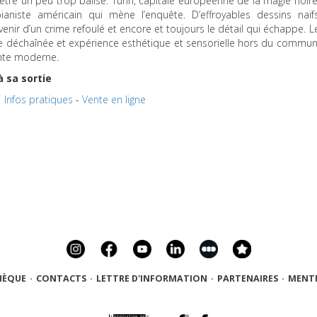
être un peu trop balisé. Turin, capitale européenne de la magie noire
niste américain qui mène l’enquête. D’effroyables dessins naïf
venir d’un crime refoulé et encore et toujours le détail qui échappe. L
e déchaînée et expérience esthétique et sensorielle hors du commun
nte moderne.
à sa sortie
Infos pratiques
-
Vente en ligne
HÈQUE
·
CONTACTS
·
LETTRE D'INFORMATION
·
PARTENAIRES
·
MENTI