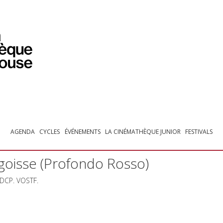
PROGRAMMATION
EXPOSITIONS
COLLECTIONS
COLLECTIONS EN LIGNE
BIBLIOTHÈQUE
ÉDUCATION
ESPACE PRO
AGENDA
CYCLES
ÉVÉNEMENTS
LA CINÉMATHÈQUE JUNIOR
FESTIVALS
ngoisse (Profondo Rosso)
DCP
.
VOSTF
.