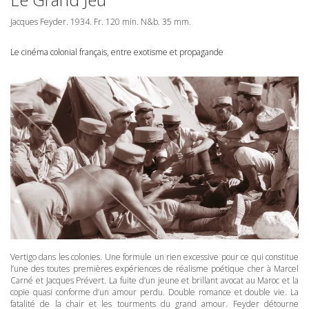
Jacques Feyder. 1934. Fr. 120 min. N&b. 35 mm.
Le cinéma colonial français, entre exotisme et propagande
Vertigo dans les colonies. Une formule un rien excessive pour ce qui constitue
l’une des toutes premières expériences de réalisme poétique cher à Marcel
Carné et Jacques Prévert. La fuite d’un jeune et brillant avocat au Maroc et la
copie quasi conforme d’un amour perdu. Double romance et double vie. La
fatalité de la chair et les tourments du grand amour. Feyder détourne