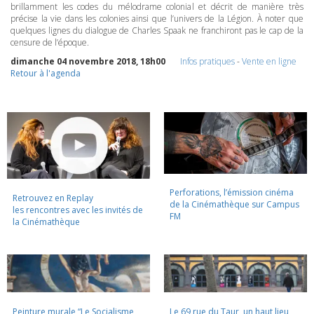
brillamment les codes du mélodrame colonial et décrit de manière très
précise la vie dans les colonies ainsi que l’univers de la Légion. À noter que
quelques lignes du dialogue de Charles Spaak ne franchiront pas le cap de la
censure de l’époque.
dimanche 04 novembre 2018, 18h00
Infos pratiques
-
Vente en ligne
Retour à l'agenda
Perforations, l’émission cinéma
Retrouvez en Replay
de la Cinémathèque sur Campus
les rencontres avec les invités de
FM
la Cinémathèque
Peinture murale “Le Socialisme
Le 69 rue du Taur, un haut lieu