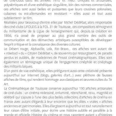
de ciné-clubs dans les années 1970 et 1980. Uniques et artisanales,
polysémiques et d’une esthétique singulière, loin des normes commerciales,
ces affiches sont aussi belles et puissantes que leurs cousines polonaises,
cubaines ou est-allemandes en revisitant − elles aussi et tout aussi
subtilement− le film.
Réalisées pour beaucoup d’entre elles par Michel Dédébat, alors responsable
des ciné-clubs
UFOLEIS
à la
FOL
31 de Toulouse, ces compositions témoignent
du militantisme de la Ligue de l’enseignement qui, depuis sa création en
1866, n’a cessé de proposer au plus grand nombre des outils de
communication et des démarches artistiques susceptibles de développer
l’esprit critique et la connaissance des diverses cultures.
Le Désert rouge, Alphaville, Lola, Rio Bravo… ces affiches sont autant de
« rosebud » du « Citizen Dédébat », de souvenirs qui ressurgissent, de paradis
perdus et oubliés, de madeleines de Proust cinématographiques. Elles sont
également un témoignage unique de l’engagement cinéphile et cinéphage
des militants laïques.
D’un point de vue esthétique, elles préfigurent aussi cette créativité présente
aujourd’hui sur internet (blogs, galeries d’art…) avec pléthore de fausses
affiches de films, qui rendent hommage aux classiques et œuvres cultes du 7e
Art.
La Cinémathèque de Toulouse conserve aujourd’hui 190 affiches artisanales
de ciné-clubs : un cinéma redessiné, enluminé, réenchanté, revu, magnifié et
célébré qui s’ajoute à l’une des plus belles collections d’affiches de cinéma en
France avec autant d’égards à leur encontre que les dites « vraies » affiches
anciennes et patrimoniales. Elles élargissent aujourd’hui et tout naturellement
leur raison d’être initiale, pour écrire une histoire subtile et parallèle à la
grande et officielle Histoire du cinéma et nous racontent autant « d’histoires