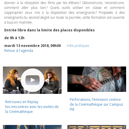
donner à la réception des films par les élèves ? Déconstruire, reconstruire,
comment aller plus loin ? Quels outils utiliser en classe et comment
s’approprier ceux mis à la disposition des enseignants ? Proposée à des
enseignants du second degré sur toute la journée, cette formation est ouverte
à tous en matinée.
Entrée libre dans la limite des places disponibles
de 9h à 12h
mardi 13 novembre 2018, 09h00
Infos pratiques
Retour à l'agenda
Perforations, l’émission cinéma
Retrouvez en Replay
de la Cinémathèque sur Campus
les rencontres avec les invités de
FM
la Cinémathèque