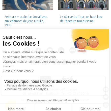
Peinture murale “Le Socialisme
Le 69 rue du Taur, un haut lieu
aux champs” de Jean Druille,
de l’histoire toulousaine
1933
LA CINÉMATHÈQUE
·
CONTACTS
·
LETTRE D'INFORMATION
·
PARTENAIRES
·
MENTIONS LÉGALES
La Cinémathèque de Toulouse
69 rue du Taur - Toulouse - Tél. : 05 62 30 30 10
La Cinémathèque de Toulouse © 2015. Tous droits réservés.