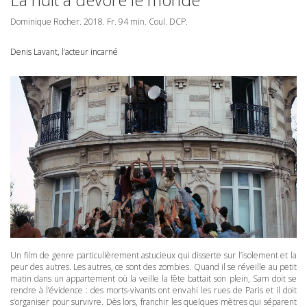
Dominique Rocher. 2018. Fr. 94 min. Coul.
DCP
.
Denis Lavant, l’acteur incarné
Un film de genre particulièrement astucieux qui disserte sur l’isolement et la
peur des autres. Les autres, ce sont des zombies. Quand il se réveille au petit
matin dans un appartement où la veille la fête battait son plein, Sam doit se
rendre à l’évidence : des morts-vivants ont envahi les rues de Paris et il doit
s’organiser pour survivre. Dès lors, franchir les quelques mètres qui séparent