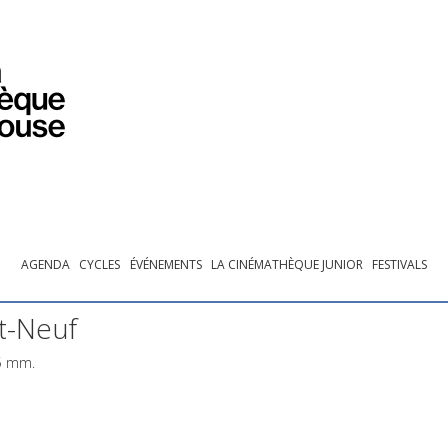
PROGRAMMATION
EXPOSITIONS
COLLECTIONS
COLLECTIONS EN LIGNE
BIBLIOTHÈQUE
ÉDUCATION
ESPACE PRO
AGENDA
CYCLES
ÉVÉNEMENTS
LA CINÉMATHÈQUE JUNIOR
FESTIVALS
t-Neuf
35 mm.