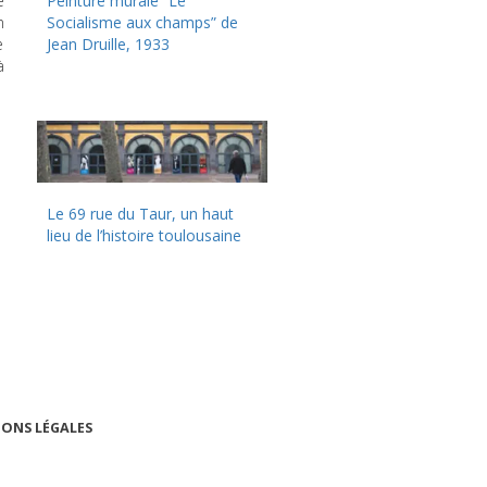
e
Peinture murale “Le
n
Socialisme aux champs” de
e
Jean Druille, 1933
à
Le 69 rue du Taur, un haut
lieu de l’histoire toulousaine
ONS LÉGALES