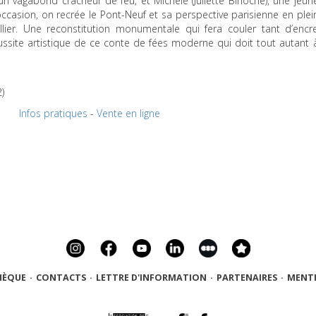
un vagabond cracheur de feu, et Michèle (Juliette Binoche), une jeun
ccasion, on recrée le Pont-Neuf et sa perspective parisienne en plei
ier. Une reconstitution monumentale qui fera couler tant d’encr
 réussite artistique de ce conte de fées moderne qui doit tout autant 
)
0
Infos pratiques
-
Vente en ligne
HÈQUE
·
CONTACTS
·
LETTRE D'INFORMATION
·
PARTENAIRES
·
MENTI