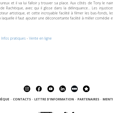
reux et il va lui falloir y trouver sa place. Aux côtés de Tony le nain
e Rachitique, avec qui il glisse dans la délinquance… Les injustice
r artistique, et cette incroyable facilité à filmer les bas-fonds, le
 À laquelle il faut ajouter une déconcertante facilité à mêler comédie e
Infos pratiques
-
Vente en ligne
HÈQUE
·
CONTACTS
·
LETTRE D'INFORMATION
·
PARTENAIRES
·
MENTI