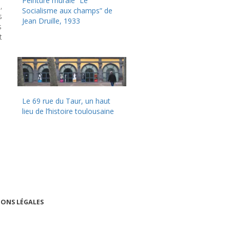
Peinture murale “Le
,
Socialisme aux champs” de
s
Jean Druille, 1933
s
t
Le 69 rue du Taur, un haut
lieu de l’histoire toulousaine
ONS LÉGALES