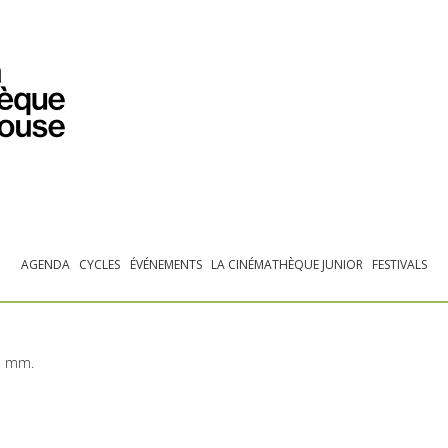
PROGRAMMATION
EXPOSITIONS
COLLECTIONS
COLLECTIONS EN LIGNE
BIBLIOTHÈQUE
ÉDUCATION
ESPACE PRO
AGENDA
CYCLES
ÉVÉNEMENTS
LA CINÉMATHÈQUE JUNIOR
FESTIVALS
35 mm.