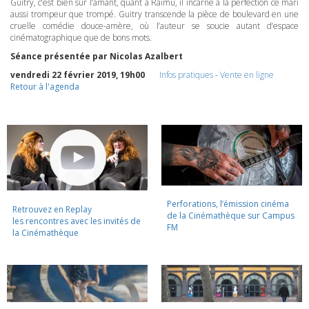
Guitry, c’est bien sûr l’amant, quant à Raimu, il incarne à la perfection ce mari
aussi trompeur que trompé. Guitry transcende la pièce de boulevard en une
cruelle comédie douce-amère, où l’auteur se soucie autant d’espace
cinématographique que de bons mots.
Séance présentée par Nicolas Azalbert
vendredi 22 février 2019, 19h00
Infos pratiques
-
Vente en ligne
Retour à l'agenda
Perforations, l’émission cinéma
Retrouvez en Replay
de la Cinémathèque sur Campus
les rencontres avec les invités de
FM
la Cinémathèque