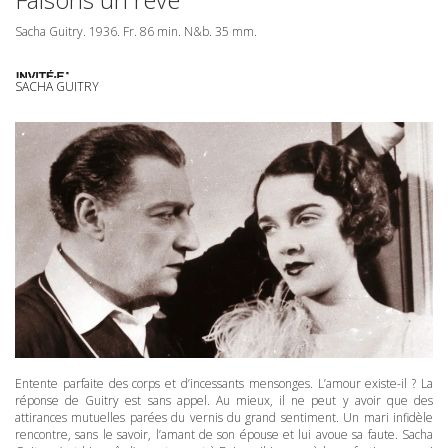
Sacha Guitry. 1936. Fr. 86 min. N&b. 35 mm.
SACHA GUITRY
Entente parfaite des corps et d’incessants mensonges. L’amour existe-il ? La
réponse de Guitry est sans appel. Au mieux, il ne peut y avoir que des
attirances mutuelles parées du vernis du grand sentiment. Un mari infidèle
rencontre, sans le savoir, l’amant de son épouse et lui avoue sa faute. Sacha