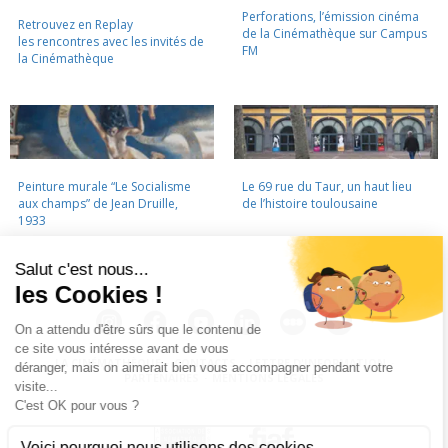
Perforations, l’émission cinéma
Retrouvez en Replay
de la Cinémathèque sur Campus
les rencontres avec les invités de
FM
la Cinémathèque
Peinture murale “Le Socialisme
Le 69 rue du Taur, un haut lieu
aux champs” de Jean Druille,
de l’histoire toulousaine
1933
LA CINÉMATHÈQUE
·
CONTACTS
·
LETTRE D'INFORMATION
·
PARTENAIRES
·
MENTIONS LÉGALES