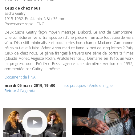
Ceux de chez nous
Sacha Guitry
1915-1952. Fr. 44 min. N&b. 35 mm.
Provenance copie :
CNC
Deux Sacha Guitry façon moyen métrage. D’abord, Le Mot de Cambronne.
Une comédie en vers, transposition d’une pièce en un acte tout aussi de vers
vêtu. Dispositif minimaliste et coquineries hors-champ. Madame Cambronne
réussira-t-elle à faire lâcher à son mari ce fameux mot de cinq lettres ? Puis,
Ceux de chez nous. Le génie français à travers une série de portraits filmés
(Claude Monet, Auguste Rodin, Anatole France…). Démarré en 1915, un work
in progress dont Frédéric Rossif agence une dernière version en 1952,
commentée par Guitry lui-même.
Document de l’INA
mardi 05 mars 2019, 19h00
Infos pratiques
-
Vente en ligne
Retour à l'agenda