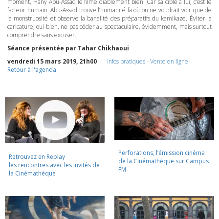
moment, Hany Abu-Assad le filme diablement bien. Car sa cible à lui, c’est le
facteur humain. Abu-Assad trouve l’humanité là où on ne voudrait voir que de
la monstruosité et observe la banalité des préparatifs du kamikaze. Éviter la
caricature, oui bien, ne pas céder au spectaculaire, évidemment, mais surtout
comprendre sans excuser.
Séance présentée par Tahar Chikhaoui
vendredi 15 mars 2019, 21h00
Infos pratiques
-
Vente en ligne
Retour à l'agenda
Perforations, l’émission cinéma
Retrouvez en Replay
de la Cinémathèque sur Campus
les rencontres avec les invités de
FM
la Cinémathèque