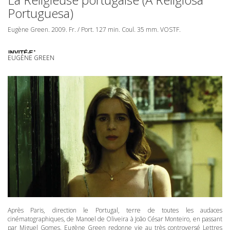
Portuguesa)
Eugène Green. 2009. Fr. / Port. 127 min. Coul. 35 mm.
VOSTF
.
EUGÈNE GREEN
Après Paris, direction le Portugal, terre de toutes les audaces
cinématographiques, de Manoel de Oliveira à João César Monteiro, en passant
par Miguel Gomes. Eugène Green redonne vie au très controversé Lettres