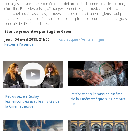
portugaises. Une jeune comédienne débarque à Lisbonne pour le tournage
d’un film. Entre les prises, d’étranges rencontres ; un médecin mélancolique,
un orphelin qui passe ses journées dans les rues, et une religieuse qui prie
toutes les nuits. Une quête sentimentale et spirituelle pour un jeu de langues
ponctué de déchirants fados.
Séance présentée par Eugène Green
jeudi 04 avril 2019, 21h00
Infos pratiques
-
Vente en ligne
Retour à l'agenda
Perforations, l’émission cinéma
Retrouvez en Replay
de la Cinémathèque sur Campus
les rencontres avec les invités de
FM
la Cinémathèque