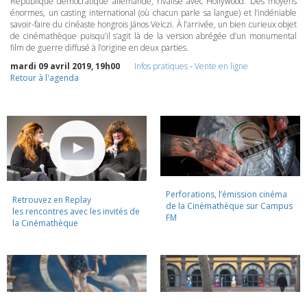
République démocratique allemande, rivalise avec Hollywood. Des moyens
énormes, un casting international (où chacun parle sa langue) et l’indéniable
savoir-faire du cinéaste hongrois János Veiczi. À l’arrivée, un bien curieux objet
de cinémathèque puisqu’il s’agit là de la version abrégée d’un monumental
film de guerre diffusé à l’origine en deux parties.
mardi 09 avril 2019, 19h00
Infos pratiques
-
Vente en ligne
Retour à l'agenda
Perforations, l’émission cinéma
Retrouvez en Replay
de la Cinémathèque sur Campus
les rencontres avec les invités de
FM
la Cinémathèque