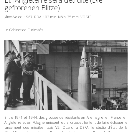
gefrorenen Blitze)
János Veiczi. 1967.
RDA
. 102 min. N&b. 35 mm.
VOSTF
.
Le Cabinet de Curiosités
Entre 1941 et 1944, des groupes de résistants en Allemagne, en France, en
Angleterre et en Pologne unissent leurs forces et tentent de faire échouer le
lancement des missiles nazis V2. Quand la
DEFA
, le studio d’État de la