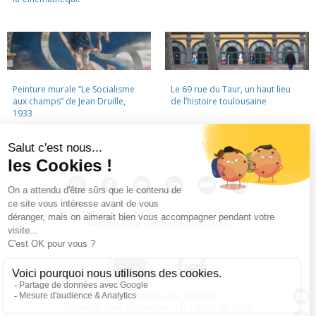
Peinture murale “Le Socialisme
Le 69 rue du Taur, un haut lieu
aux champs” de Jean Druille,
de l’histoire toulousaine
1933
LA CINÉMATHÈQUE
·
CONTACTS
·
LETTRE D'INFORMATION
·
PARTENAIRES
·
MENTIONS LÉGALES
La Cinémathèque de Toulouse
69 rue du Taur - Toulouse - Tél. : 05 62 30 30 10