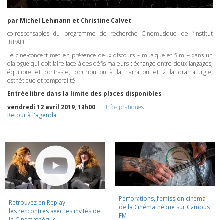
par Michel Lehmann et Christine Calvet
co-responsables du programme de recherche Cinémusique de l’Institut
IRPALL
Le ciné-concert met en présence deux discours – musique et film – dans un
dialogue qui doit faire face à des défis majeurs : échange entre deux langages,
équilibre et contraste, contribution à la narration et à la dramaturgie,
esthétique et temporalité.
Entrée libre dans la limite des places disponibles
vendredi 12 avril 2019, 19h00
Infos pratiques
Retour à l'agenda
Perforations, l’émission cinéma
Retrouvez en Replay
de la Cinémathèque sur Campus
les rencontres avec les invités de
FM
la Cinémathèque