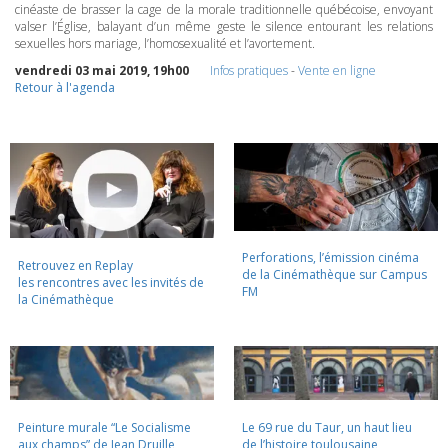
cinéaste de brasser la cage de la morale traditionnelle québécoise, envoyant
valser l’Église, balayant d’un même geste le silence entourant les relations
sexuelles hors mariage, l’homosexualité et l’avortement.
vendredi 03 mai 2019, 19h00
Infos pratiques
-
Vente en ligne
Retour à l'agenda
Perforations, l’émission cinéma
Retrouvez en Replay
de la Cinémathèque sur Campus
les rencontres avec les invités de
FM
la Cinémathèque
Peinture murale “Le Socialisme
Le 69 rue du Taur, un haut lieu
aux champs” de Jean Druille,
de l’histoire toulousaine