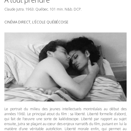
Claude Jutra. 1963. Québec. 101 min. N&b.
DCP
.
CINÉMA DIRECT, L’ÉCOLE QUÉBÉCOISE
Le portrait du milieu des jeunes intellectuels montréalais au début des
années 1960. Le principal atout du film : sa liberté. Liberté formelle d’abord,
qui fait de l’œuvre une sorte de kaléidoscope. Liberté par rapport au sujet
ensuite, Jutra se plaçant au cœur des enjeux narratifs du film, puisant en lui la
matière d’une véritable autofiction. Liberté morale enfin, qui permet au