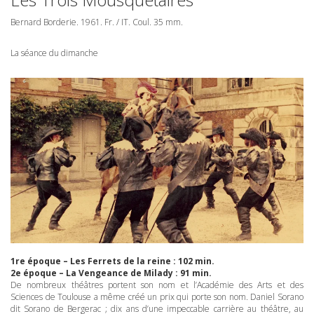
Bernard Borderie. 1961. Fr. / IT. Coul. 35 mm.
La séance du dimanche
1re époque – Les Ferrets de la reine : 102 min.
2e époque – La Vengeance de Milady : 91 min.
De nombreux théâtres portent son nom et l’Académie des Arts et des
Sciences de Toulouse a même créé un prix qui porte son nom. Daniel Sorano
dit Sorano de Bergerac ; dix ans d’une impeccable carrière au théâtre, au