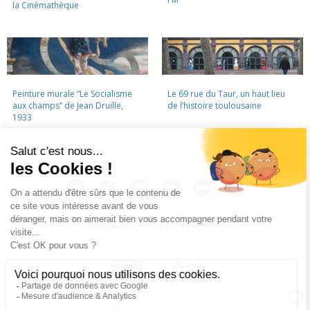
la Cinémathèque
Peinture murale “Le Socialisme
Le 69 rue du Taur, un haut lieu
aux champs” de Jean Druille,
de l’histoire toulousaine
1933
LA CINÉMATHÈQUE
·
CONTACTS
·
LETTRE D'INFORMATION
·
PARTENAIRES
·
MENTIONS LÉGALES
La Cinémathèque de Toulouse
69 rue du Taur - Toulouse - Tél. : 05 62 30 30 10