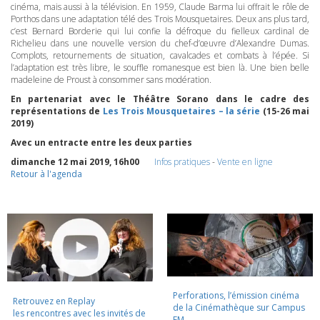
cinéma, mais aussi à la télévision. En 1959, Claude Barma lui offrait le rôle de
Porthos dans une adaptation télé des Trois Mousquetaires. Deux ans plus tard,
c’est Bernard Borderie qui lui confie la défroque du fielleux cardinal de
Richelieu dans une nouvelle version du chef-d’œuvre d’Alexandre Dumas.
Complots, retournements de situation, cavalcades et combats à l’épée. Si
l’adaptation est très libre, le souffle romanesque est bien là. Une bien belle
madeleine de Proust à consommer sans modération.
En partenariat avec le Théâtre Sorano dans le cadre des
représentations de
Les Trois Mousquetaires – la série
(15-26 mai
2019)
Avec un entracte entre les deux parties
dimanche 12 mai 2019, 16h00
Infos pratiques
-
Vente en ligne
Retour à l'agenda
Perforations, l’émission cinéma
Retrouvez en Replay
de la Cinémathèque sur Campus
les rencontres avec les invités de
FM