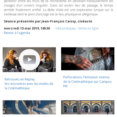
pénétrer entre les murs de ce microcosme en dévoilant tranquillement les
rouages d’un univers singulier. Dans cet ancien lieu de passage, le temps
semble finalement arrêté. La Belle Visite est une exploration lyrique sur la
vieillesse dont le point d’ancrage est ce lieu physique et allégorique.
Séance présentée par Jean-François Caissy, cinéaste
mercredi 15 mai 2019, 16h30
Infos pratiques
-
Vente en ligne
Retour à l'agenda
Perforations, l’émission cinéma
Retrouvez en Replay
de la Cinémathèque sur Campus
les rencontres avec les invités de
FM
la Cinémathèque