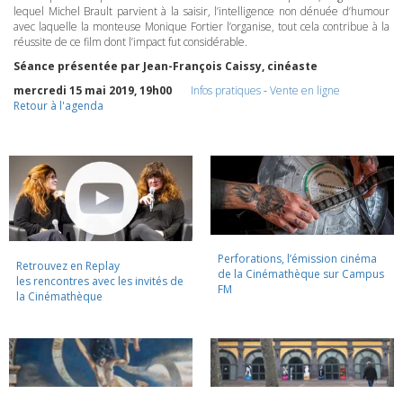
lequel Michel Brault parvient à la saisir, l’intelligence non dénuée d’humour
avec laquelle la monteuse Monique Fortier l’organise, tout cela contribue à la
réussite de ce film dont l’impact fut considérable.
Séance présentée par Jean-François Caissy, cinéaste
mercredi 15 mai 2019, 19h00
Infos pratiques
-
Vente en ligne
Retour à l'agenda
Perforations, l’émission cinéma
Retrouvez en Replay
de la Cinémathèque sur Campus
les rencontres avec les invités de
FM
la Cinémathèque