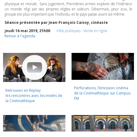
physique et morale. Sans jugement, Premières armes explore de l’intérieur
un monde régi par ses propres règles et valeurs. Désormais, pour eux, le
groupe est plus important que l’individu, et le pays passe avant soi-même.
Séance présentée par Jean-François Caissy, cinéaste
jeudi 16 mai 2019, 21h00
Infos pratiques
-
Vente en ligne
Retour à l'agenda
Perforations, l’émission cinéma
Retrouvez en Replay
de la Cinémathèque sur Campus
les rencontres avec les invités de
FM
la Cinémathèque