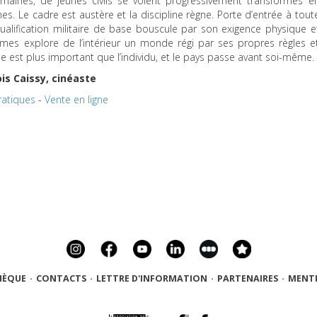
maines, de jeunes civils se voient progressivement transformés e
. Le cadre est austère et la discipline règne. Porte d’entrée à tout
qualification militaire de base bouscule par son exigence physique e
mes explore de l’intérieur un monde régi par ses propres règles e
e est plus important que l’individu, et le pays passe avant soi-même.
is Caissy, cinéaste
ratiques
-
Vente en ligne
HÈQUE
·
CONTACTS
·
LETTRE D'INFORMATION
·
PARTENAIRES
·
MENTI