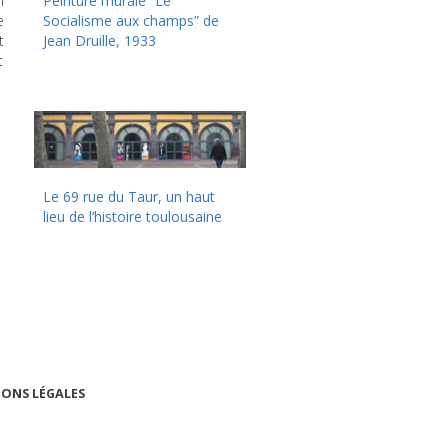
n
Peinture murale “Le
e
Socialisme aux champs” de
t
Jean Druille, 1933
t
Le 69 rue du Taur, un haut
lieu de l’histoire toulousaine
ONS LÉGALES