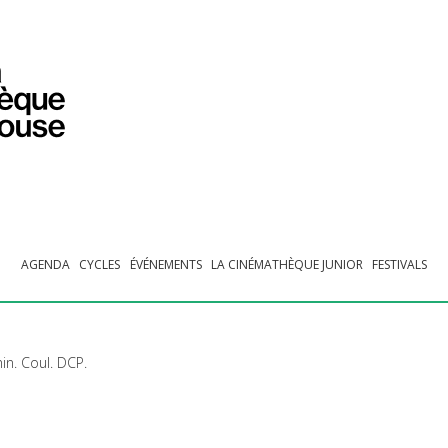
PROGRAMMATION
EXPOSITIONS
COLLECTIONS
COLLECTIONS EN LIGNE
BIBLIOTHÈQUE
ÉDUCATION
ESPACE PRO
AGENDA
CYCLES
ÉVÉNEMENTS
LA CINÉMATHÈQUE JUNIOR
FESTIVALS
in. Coul.
DCP
.
E