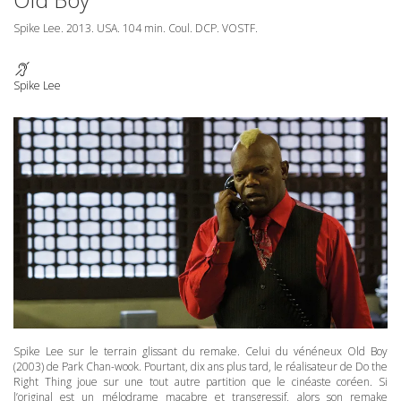
Spike Lee. 2013.
USA
. 104 min. Coul.
DCP
.
VOSTF
.
Spike Lee
Spike Lee sur le terrain glissant du remake. Celui du vénéneux Old Boy
(2003) de Park Chan-wook. Pourtant, dix ans plus tard, le réalisateur de Do the
Right Thing joue sur une tout autre partition que le cinéaste coréen. Si
l’original est un mélodrame macabre et transgressif, alors son remake