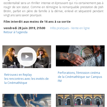
occidentalisé sera un thriller intense et éprouvant qui n’a certainement pas à
rougir de son statut. Comme en témoigne la remarquable prestation de Josh
Brolin, parfait en père de famille à la dérive, enlevé et séquestré pendant
vingt ans sans savoir pourquoi.
Film interdit aux moins de 16 ans à sa sortie
vendredi 28 juin 2019, 21h00
Infos pratiques
-
Vente en ligne
Retour à l'agenda
Perforations, l’émission cinéma
Retrouvez en Replay
de la Cinémathèque sur Campus
les rencontres avec les invités de
FM
la Cinémathèque