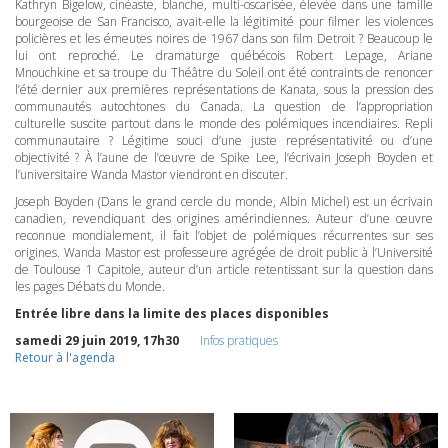
Kathryn Bigelow, cinéaste, blanche, multi-oscarisée, élevée dans une famille
bourgeoise de San Francisco, avait-elle la légitimité pour filmer les violences
policières et les émeutes noires de 1967 dans son film Detroit ? Beaucoup le
lui ont reproché. Le dramaturge québécois Robert Lepage, Ariane
Mnouchkine et sa troupe du Théâtre du Soleil ont été contraints de renoncer
l’été dernier aux premières représentations de Kanata, sous la pression des
communautés autochtones du Canada. La question de l’appropriation
culturelle suscite partout dans le monde des polémiques incendiaires. Repli
communautaire ? Légitime souci d’une juste représentativité ou d’une
objectivité ? À l’aune de l’œuvre de Spike Lee, l’écrivain Joseph Boyden et
l’universitaire Wanda Mastor viendront en discuter.
Joseph Boyden (Dans le grand cercle du monde, Albin Michel) est un écrivain
canadien, revendiquant des origines amérindiennes. Auteur d’une œuvre
reconnue mondialement, il fait l’objet de polémiques récurrentes sur ses
origines. Wanda Mastor est professeure agrégée de droit public à l’Université
de Toulouse 1 Capitole, auteur d’un article retentissant sur la question dans
les pages Débats du Monde.
Entrée libre dans la limite des places disponibles
samedi 29 juin 2019, 17h30
Infos pratiques
Retour à l'agenda