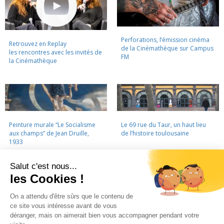
Perforations, l’émission cinéma
Retrouvez en Replay
de la Cinémathèque sur Campus
les rencontres avec les invités de
FM
la Cinémathèque
Peinture murale “Le Socialisme
Le 69 rue du Taur, un haut lieu
aux champs” de Jean Druille,
de l’histoire toulousaine
1933
LA CINÉMATHÈQUE
·
CONTACTS
·
LETTRE D'INFORMATION
·
PARTENAIRES
·
MENTIONS LÉGALES