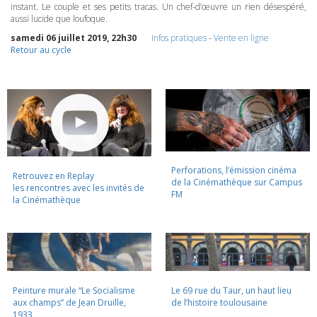
instant. Le couple et ses petits tracas. Un chef-d’œuvre un rien désespéré,
aussi lucide que loufoque.
samedi 06 juillet 2019, 22h30
Infos pratiques
-
Vente en ligne
Retour au cycle
Perforations, l’émission cinéma
Retrouvez en Replay
de la Cinémathèque sur Campus
les rencontres avec les invités de
FM
la Cinémathèque
Peinture murale “Le Socialisme
Le 69 rue du Taur, un haut lieu
aux champs” de Jean Druille,
de l’histoire toulousaine
1933