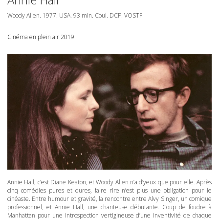
Woody Allen. 1977.
USA
. 93 min. Coul.
DCP
.
VOSTF
.
Cinéma en plein air 2019
Annie Hall, c’est Diane Keaton, et Woody Allen n’a d’yeux que pour elle. Après
cinq comédies pures et dures, faire rire n’est plus une obligation pour le
cinéaste. Entre humour et gravité, la rencontre entre Alvy Singer, un comique
professionnel, et Annie Hall, une chanteuse débutante. Coup de foudre à
Manhattan pour une introspection vertigineuse d’une inventivité de chaque