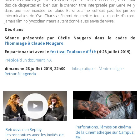
duo de claquettes et, bien sûr, la chanson titre interprétée par Gene Kelly
dans une rue inondée de pluie. Et si cela ne suffisait pas, les jambes
interminables de Cyd Charisse finiront de mettre tout le monde d’accord.
Jamais film hollywoodien n’aura autant donné aussi envie de vivre.
Dès 6 ans
Séance présentée par Cécile Nougaro dans le cadre de
l’hommage à Claude Nougaro
En partenariat avec le
festival Toulouse d’Été
(4-28 juillet 2019)
Précédé d’un document
INA
dimanche 28 juillet 2019, 22h00
Infos pratiques
-
Vente en ligne
Retour à l'agenda
Perforations, l’émission cinéma
Retrouvez en Replay
de la Cinémathèque sur Campus
les rencontres avec les invités de
FM