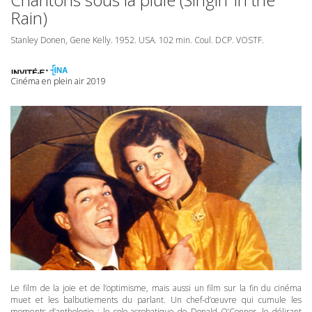
Rain)
Stanley Donen, Gene Kelly. 1952.
USA
. 102 min. Coul.
DCP
.
VOSTF
.
Cinéma en plein air 2019
Le film de la joie et de l’optimisme, mais aussi un film sur la fin du cinéma
muet et les balbutiements du parlant. Un chef-d’œuvre qui cumule les
moments d’anthologie ; le solo acrobatique de Donald O’Connor, le délirant