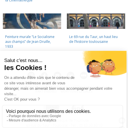
la Cinémathèque
Peinture murale “Le Socialisme
Le 69 rue du Taur, un haut lieu
aux champs” de Jean Druille,
de l’histoire toulousaine
1933
LA CINÉMATHÈQUE
·
CONTACTS
·
LETTRE D'INFORMATION
·
PARTENAIRES
·
MENTIONS LÉGALES
La Cinémathèque de Toulouse
69 rue du Taur - Toulouse - Tél. : 05 62 30 30 10