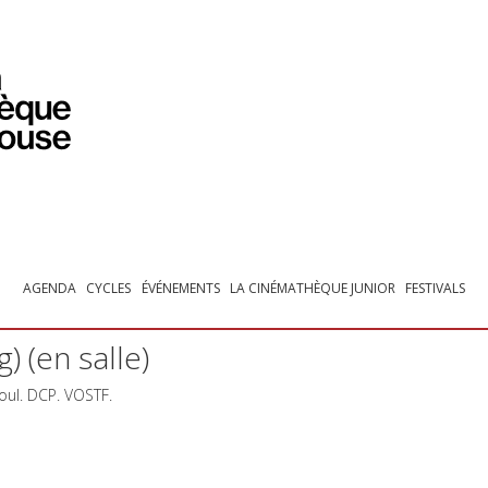
PROGRAMMATION
EXPOSITIONS
COLLECTIONS
COLLECTIONS EN LIGNE
BIBLIOTHÈQUE
ÉDUCATION
ESPACE PRO
AGENDA
CYCLES
ÉVÉNEMENTS
LA CINÉMATHÈQUE JUNIOR
FESTIVALS
) (en salle)
oul.
DCP
.
VOSTF
.