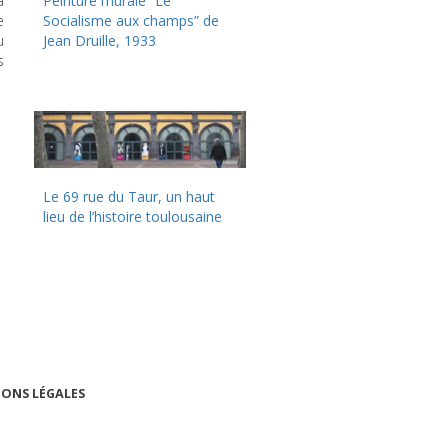
à
Peinture murale “Le
e
Socialisme aux champs” de
u
Jean Druille, 1933
s
Le 69 rue du Taur, un haut
lieu de l’histoire toulousaine
ONS LÉGALES