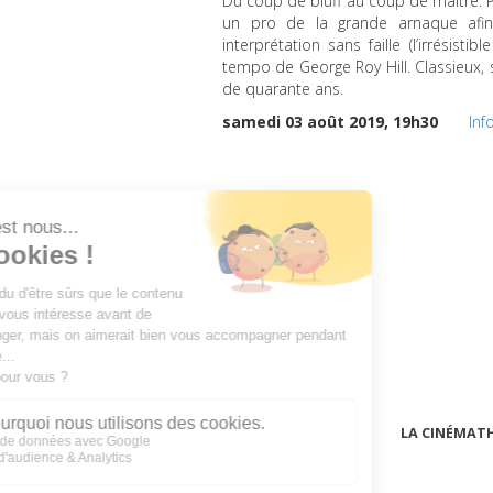
Du coup de bluff au coup de maître. P
un pro de la grande arnaque afin
interprétation sans faille (l’irrési
tempo de George Roy Hill. Classieux, s
de quarante ans.
samedi 03 août 2019, 19h30
Inf
LA CINÉMAT