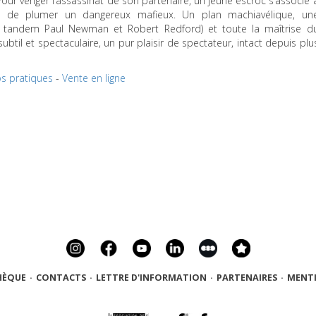
our venger l’assassinat de son partenaire, un jeune escroc s’associe 
 de plumer un dangereux mafieux. Un plan machiavélique, un
stible tandem Paul Newman et Robert Redford) et toute la maîtrise d
ubtil et spectaculaire, un pur plaisir de spectateur, intact depuis plu
os pratiques
-
Vente en ligne
HÈQUE
·
CONTACTS
·
LETTRE D'INFORMATION
·
PARTENAIRES
·
MENTI