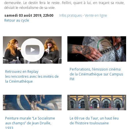
demeurée. Le destin fera le reste. Fellini, quant à lui, en traçant sa route,
déviait le néoréalisme de sa voie.
samedi 03 août 2019, 22h00
Infos pratiques
-
Vente en ligne
Retour au cycle
Perforations, l’émission cinéma
Retrouvez en Replay
de la Cinémathèque sur Campus
les rencontres avec les invités de
FM
la Cinémathèque
Peinture murale “Le Socialisme
Le 69 rue du Taur, un haut lieu
aux champs” de Jean Druille,
de l’histoire toulousaine
1933