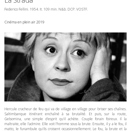
Federico Fellini. 1954. It. 109 min. N&b.
DCP
.
VOSTF
.
Cinéma en plein air 2019
Hercule cracheur de feu qui va de village en village pour briser ses chaînes.
Saltimbanque itinérant enchaîné à sa brutalité. Et puis, sur la route,
Gelsomina, une simple d’esprit qu’il achète. Couple forain foireux. Il la
maltraite, elle l’admire. Elle voit l’homme sous la brute. Ensuite, il y a le fou, il
matto, le funambule qu’ils croisent occasionnellement. Le fou, la brute et la