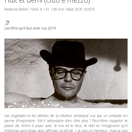
Federico Fellini. 1963. It. / Fr. 130 min. N&b.
DCP
.
VOSTF
.
Les films qu’il faut avoir vus 2019
Les angoisses et les délices de la création artistique vus par un cinéaste en
panne d’inspiration. Est-il nécessaire d’en dire plus ? Peut-être rappeler le
plaisir de Fellini à jouer avec le vrai et le faux, le réel et l’imaginaire qu’il
imbrique sans cesse pour affirmer sa vérité. « Je suis un menteur, mais je suis