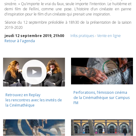
sincère. » Qu’importe le vrai du faux, seule importe l’intention. Le huitième et
demi film de Fellini, comme une pose. L’histoire d’un cinéaste en panne
d’inspiration pour le film d’un cinéaste qui prenait une inspiration.
Séance du 12 septembre précédée à 18h30 de la présentation de la saison
2019-2020
jeudi 12 septembre 2019, 21h00
Infos pratiques
-
Vente en ligne
Retour à l'agenda
Perforations, l’émission cinéma
Retrouvez en Replay
de la Cinémathèque sur Campus
les rencontres avec les invités de
FM
la Cinémathèque