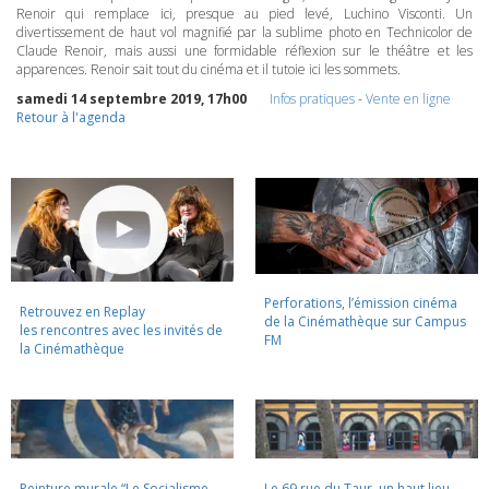
Renoir qui remplace ici, presque au pied levé, Luchino Visconti. Un
divertissement de haut vol magnifié par la sublime photo en Technicolor de
Claude Renoir, mais aussi une formidable réflexion sur le théâtre et les
apparences. Renoir sait tout du cinéma et il tutoie ici les sommets.
samedi 14 septembre 2019, 17h00
Infos pratiques
-
Vente en ligne
Retour à l'agenda
Perforations, l’émission cinéma
Retrouvez en Replay
de la Cinémathèque sur Campus
les rencontres avec les invités de
FM
la Cinémathèque
Peinture murale “Le Socialisme
Le 69 rue du Taur, un haut lieu