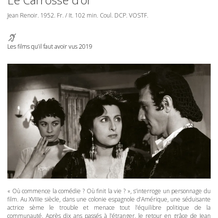
Jean Renoir. 1952. Fr. / It. 102 min. Coul.
DCP
.
VOSTF
.
Les films qu’il faut avoir vus 2019
« Où commence la comédie ? Où finit la vie ? », s’interroge un personnage du
film. Au XVIIIe siècle, dans une colonie espagnole d’Amérique, une séduisante
actrice sème le trouble et menace tout l’équilibre politique de la
communauté. Après dix ans passés à l’étranger, le retour en grâce de Jean