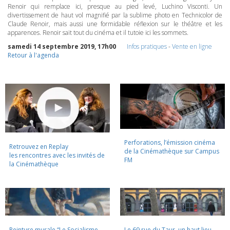
Renoir qui remplace ici, presque au pied levé, Luchino Visconti. Un
divertissement de haut vol magnifié par la sublime photo en Technicolor de
Claude Renoir, mais aussi une formidable réflexion sur le théâtre et les
apparences. Renoir sait tout du cinéma et il tutoie ici les sommets.
samedi 14 septembre 2019, 17h00
Infos pratiques
-
Vente en ligne
Retour à l'agenda
Perforations, l’émission cinéma
Retrouvez en Replay
de la Cinémathèque sur Campus
les rencontres avec les invités de
FM
la Cinémathèque
Peinture murale “Le Socialisme
Le 69 rue du Taur, un haut lieu