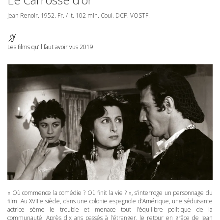
Jean Renoir. 1952. Fr. / It. 102 min. Coul.
DCP
.
VOSTF
.
Les films qu’il faut avoir vus 2019
« Où commence la comédie ? Où finit la vie ? », s’interroge un personnage du
film. Au XVIIIe siècle, dans une colonie espagnole d’Amérique, une séduisante
actrice sème le trouble et menace tout l’équilibre politique de la
communauté. Après dix ans passés à l’étranger, le retour en grâce de Jean