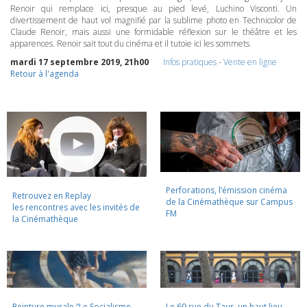
Renoir qui remplace ici, presque au pied levé, Luchino Visconti. Un
divertissement de haut vol magnifié par la sublime photo en Technicolor de
Claude Renoir, mais aussi une formidable réflexion sur le théâtre et les
apparences. Renoir sait tout du cinéma et il tutoie ici les sommets.
mardi 17 septembre 2019, 21h00
Infos pratiques
-
Vente en ligne
Retour à l'agenda
Perforations, l’émission cinéma
Retrouvez en Replay
de la Cinémathèque sur Campus
les rencontres avec les invités de
FM
la Cinémathèque
Peinture murale “Le Socialisme
Le 69 rue du Taur, un haut lieu