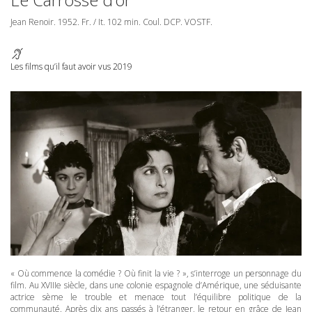
Jean Renoir. 1952. Fr. / It. 102 min. Coul.
DCP
.
VOSTF
.
Les films qu’il faut avoir vus 2019
« Où commence la comédie ? Où finit la vie ? », s’interroge un personnage du
film. Au XVIIIe siècle, dans une colonie espagnole d’Amérique, une séduisante
actrice sème le trouble et menace tout l’équilibre politique de la
communauté. Après dix ans passés à l’étranger, le retour en grâce de Jean