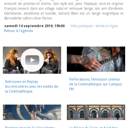
entouré de proches et d’amis. Son style est, pour l’époque, brut et original.
François revient dans son village natal et retrouve Serge, son ami d’enfance.
Déchéance, alcoolisme et suicide. Gérard Blain est un Serge magnifique et
Bernadette Lafont crève l’écran.
samedi 14 septembre 2019, 19h00
Infos pratiques
-
Vente en ligne
Retour à l'agenda
Perforations, l’émission cinéma
Retrouvez en Replay
de la Cinémathèque sur Campus
les rencontres avec les invités de
FM
la Cinémathèque
Peinture murale “Le Socialisme
Le 69 rue du Taur, un haut lieu